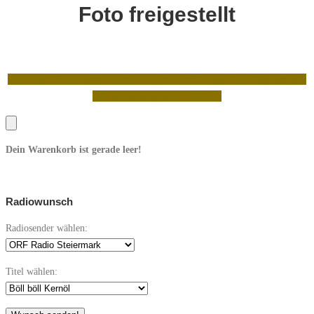
Foto freigestellt
Download “Foto_Pagger_Buam_freigestellt.pdf”
Pagger-Buam-freigestellt.pdf –
5428-mal heruntergeladen – 15,30 MB
Dein Warenkorb ist gerade leer!
Radiowunsch
Radiosender wählen:
Titel wählen: