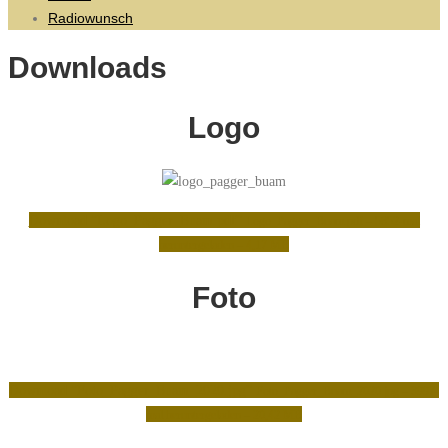
Radiowunsch
Downloads
Logo
Download “Logo_Pagger_Buam.pdf”
Logo_Pagger_Buam.pdf – 5852-mal
heruntergeladen – 4,17 MB
Foto
Download “Foto_Pagger_Buam_2020.jpg”
Foto_Pagger_Buam_2020.jpg – 3997-
mal heruntergeladen – 20,42 MB