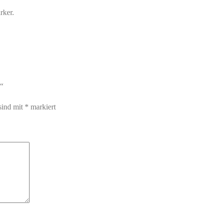
rker.
)“
sind mit
*
markiert