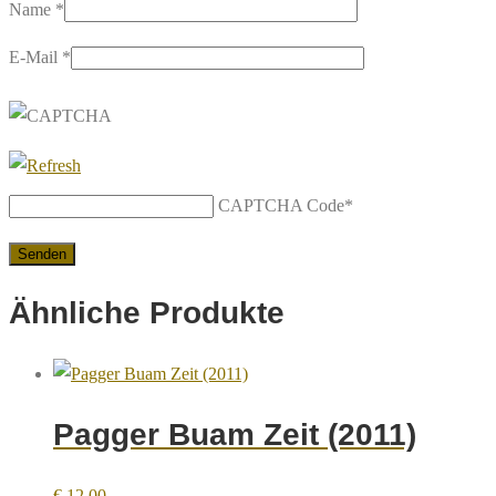
Name
*
E-Mail
*
CAPTCHA Code
*
Ähnliche Produkte
Pagger Buam Zeit (2011)
€
12,00